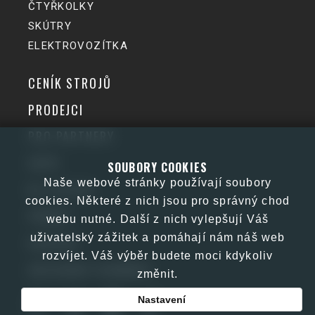
ČTYŘKOLKY
SKÚTRY
ELEKTROVOZÍTKA
CENÍK STROJŮ
PRODEJCI
PRO PARTNERY
GDPR
SOUBORY COOKIES
Naše webové stránky používají soubory
KE STAŽENÍ
cookies. Některé z nich jsou pro správný chod
PŘÍBĚH
webu nutné. Další z nich vylepšují Váš
uživatelský zážitek a pomáhají nám náš web
KONTAKT
rozvíjet. Váš výběr budete moci kdykoliv
OBCHODNÍ PODMÍNKY
změnit.
Nastavení