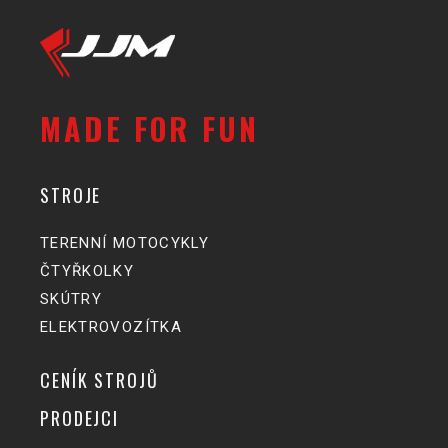
t
e
r
n
a
t
i
MADE FOR FUN
v
e
:
STROJE
TERENNÍ MOTOCYKLY
ČTYŘKOLKY
SKÚTRY
ELEKTROVOZÍTKA
CENÍK STROJŮ
PRODEJCI