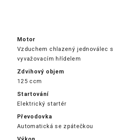
Motor
Vzduchem chlazený jednoválec s
vyvažovacím hřídelem
Zdvihový objem
125 ccm
Startování
Elektrický startér
Převodovka
Automatická se zpátečkou
Výkon