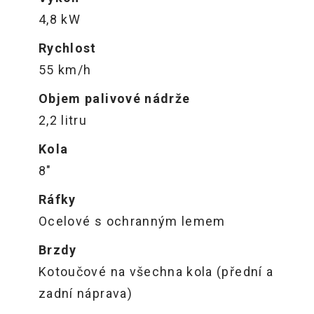
4,8 kW
Rychlost
55 km/h
Objem palivové nádrže
2,2 litru
Kola
8"
Ráfky
Ocelové s ochranným lemem
Brzdy
Kotoučové na všechna kola (přední a
zadní náprava)