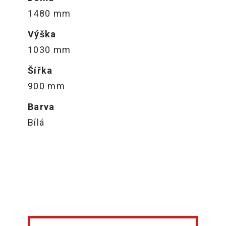
1480 mm
Výška
1030 mm
Šířka
900 mm
Barva
Bílá