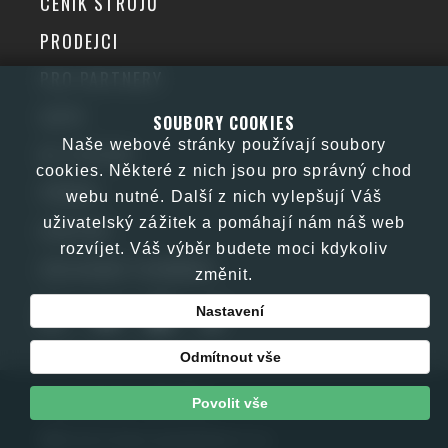
CENÍK STROJŮ
PRODEJCI
PRO PARTNERY
GDPR
SOUBORY COOKIES
Naše webové stránky používají soubory
KE STAŽENÍ
cookies. Některé z nich jsou pro správný chod
PŘÍBĚH
webu nutné. Další z nich vylepšují Váš
uživatelský zážitek a pomáhají nám náš web
KONTAKT
rozvíjet. Váš výběr budete moci kdykoliv
OBCHODNÍ PODMÍNKY
změnit.
Nastavení
Odmítnout vše
Copyright © JJM 2026
Povolit vše
Web by E-kom promotion s.r.o.