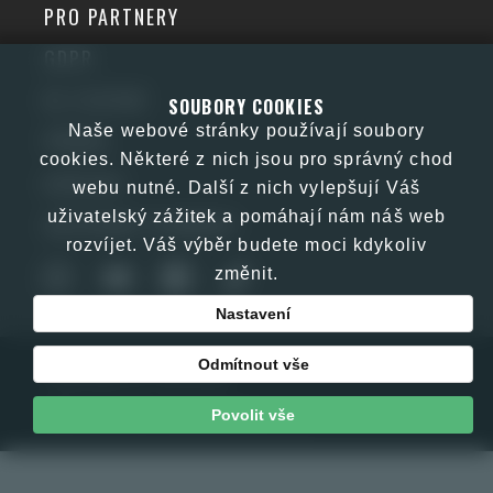
PRO PARTNERY
GDPR
KE STAŽENÍ
SOUBORY COOKIES
Naše webové stránky používají soubory
PŘÍBĚH
cookies. Některé z nich jsou pro správný chod
KONTAKT
webu nutné. Další z nich vylepšují Váš
uživatelský zážitek a pomáhají nám náš web
OBCHODNÍ PODMÍNKY
rozvíjet. Váš výběr budete moci kdykoliv
změnit.
Nastavení
Odmítnout vše
Copyright © JJM 2026
Web by E-kom promotion s.r.o.
Povolit vše