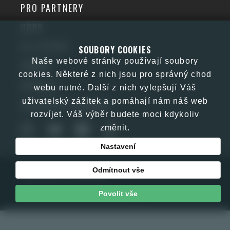
PRO PARTNERY
GDPR
KE STAŽENÍ
SOUBORY COOKIES
Naše webové stránky používají soubory
PŘÍBĚH
cookies. Některé z nich jsou pro správný chod
KONTAKT
webu nutné. Další z nich vylepšují Váš
uživatelský zážitek a pomáhají nám náš web
OBCHODNÍ PODMÍNKY
rozvíjet. Váš výběr budete moci kdykoliv
změnit.
Nastavení
Odmítnout vše
Copyright © JJM 2026
Web by E-kom promotion s.r.o.
Povolit vše