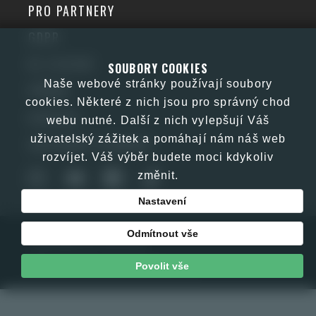
PRO PARTNERY
GDPR
KE STAŽENÍ
SOUBORY COOKIES
Naše webové stránky používají soubory
PŘÍBĚH
cookies. Některé z nich jsou pro správný chod
KONTAKT
webu nutné. Další z nich vylepšují Váš
uživatelský zážitek a pomáhají nám náš web
OBCHODNÍ PODMÍNKY
rozvíjet. Váš výběr budete moci kdykoliv
změnit.
Nastavení
Odmítnout vše
Copyright © JJM 2026
Web by E-kom promotion s.r.o.
Povolit vše