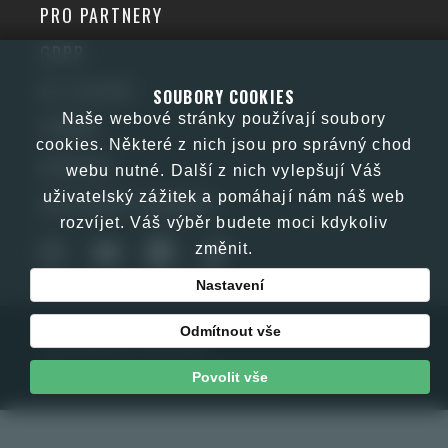
PRO PARTNERY
GDPR
KE STAŽENÍ
SOUBORY COOKIES
Naše webové stránky používají soubory
PŘÍBĚH
cookies. Některé z nich jsou pro správný chod
KONTAKT
webu nutné. Další z nich vylepšují Váš
uživatelský zážitek a pomáhají nám náš web
OBCHODNÍ PODMÍNKY
rozvíjet. Váš výběr budete moci kdykoliv
změnit.
Nastavení
Odmítnout vše
Copyright © JJM 2026
Web by E-kom promotion s.r.o.
Povolit vše